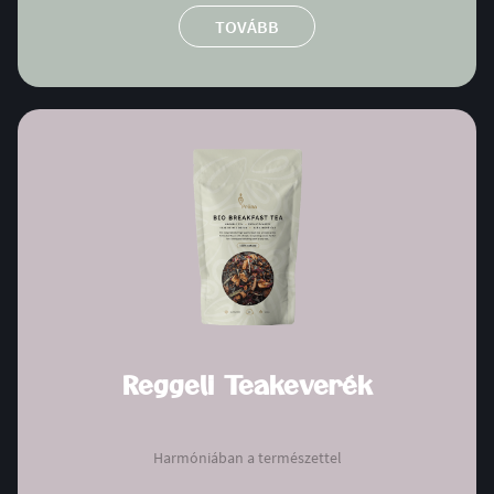
TOVÁBB
Reggeli Teakeverék
Harmóniában a természettel