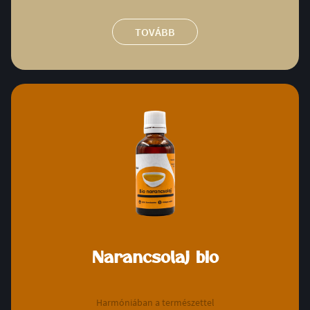
TOVÁBB
Narancsolaj bio
Harmóniában a természettel