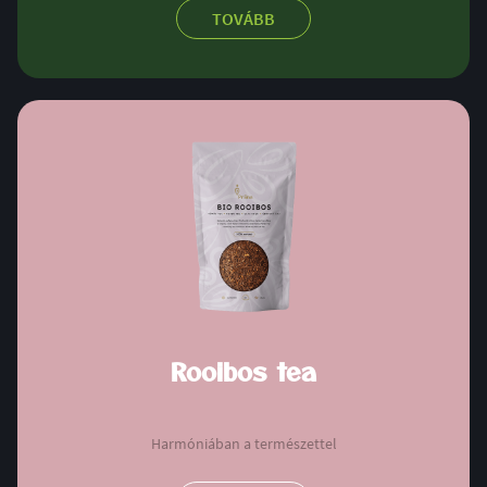
TOVÁBB
Rooibos tea
Harmóniában a természettel