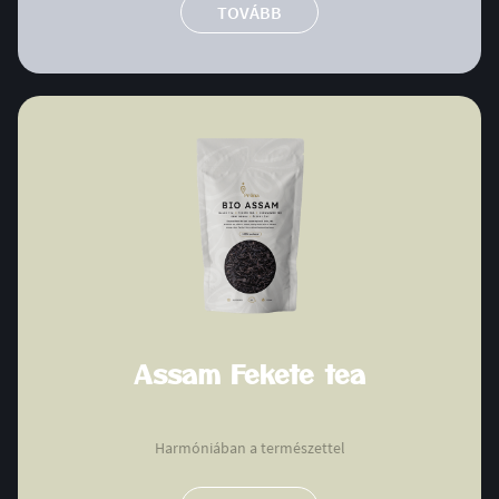
TOVÁBB
Assam Fekete tea
Harmóniában a természettel