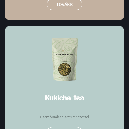
TOVÁBB
Kukicha tea
Harmóniában a természettel