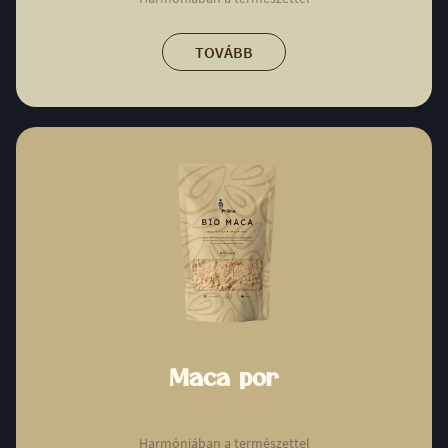
TOVÁBB
Maca por
Harmóniában a természettel