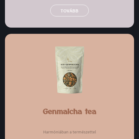
TOVÁBB
Genmaicha tea
Harmóniában a természettel