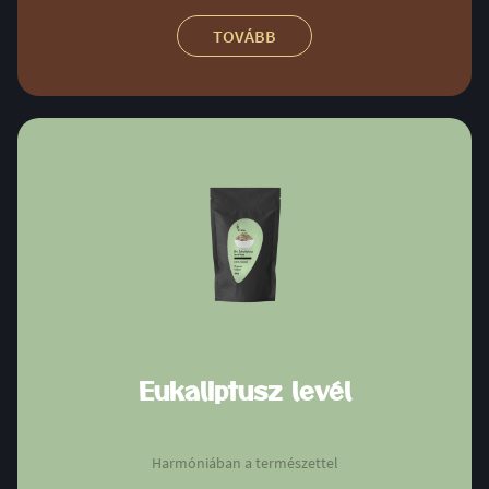
TOVÁBB
Eukaliptusz levél
Harmóniában a természettel