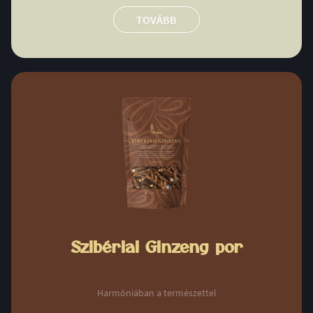
TOVÁBB
Szibériai Ginzeng por
Harmóniában a természettel