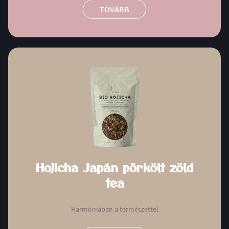
TOVÁBB
Hojicha Japán pörkölt zöld
tea
Harmóniában a természettel