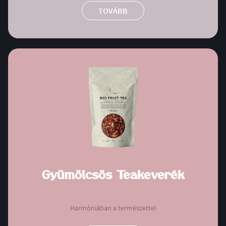
TOVÁBB
Gyümölcsös Teakeverék
Harmóniában a természettel