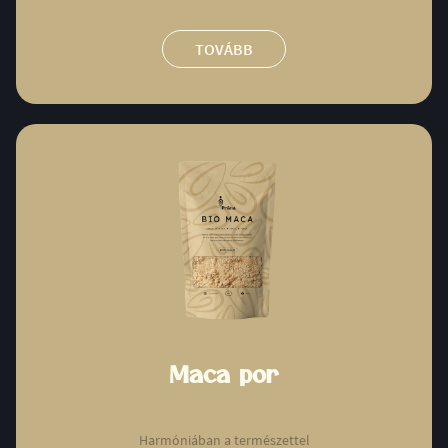
TOVÁBB
Maca por
Harmóniában a természettel