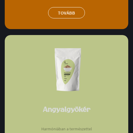
TOVÁBB
Angyalgyökér
Harmóniában a természettel