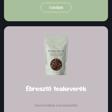
TOVÁBB
Ébresztő teakeverék
Harmóniában a természettel