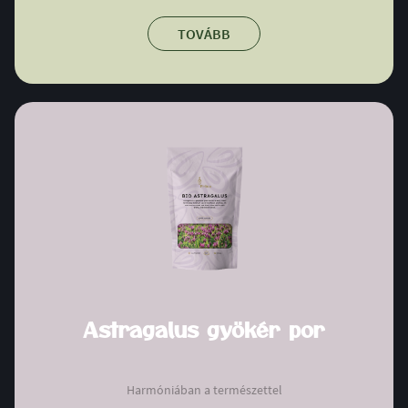
TOVÁBB
Astragalus gyökér por
Harmóniában a természettel