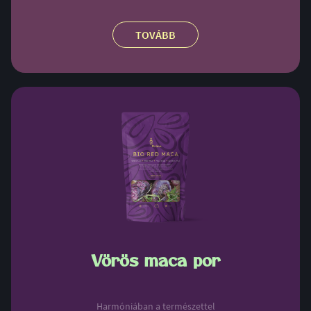
TOVÁBB
Vörös maca por
Harmóniában a természettel