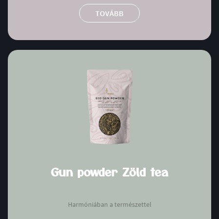
TOVÁBB
Gun powder Zöld tea
Harmóniában a természettel