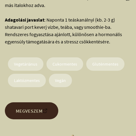
más italokhoz adva.
Adagolási javaslat
: Naponta 1 teáskanálnyi (kb. 2-3 g)
shatavari port keverj vízbe, teába, vagy smoothie-ba.
Rendszeres fogyasztása ajánlott, különösen a hormonális
egyensúly támogatására és a stressz csökkentésére.
Vegetáriánus
Cukormentes
Gluténmentes
Laktózmentes
Vegán
MEGVESZEM