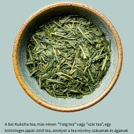
A bio Kukicha tea, más néven "Twig tea" vagy "szár tea", egy
különleges japán zöld tea, amelyet a tea növény szárainak és ágainak