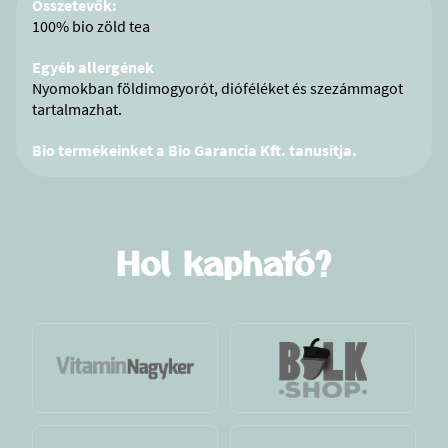
Összetevők:
100% bio zöld tea
Egyéb allergének
Nyomokban földimogyorót, dióféléket és szezámmagot
tartalmazhat.
Bio termékeinket a Bio Garancia Kft. tanusítja.
Hol kapható?