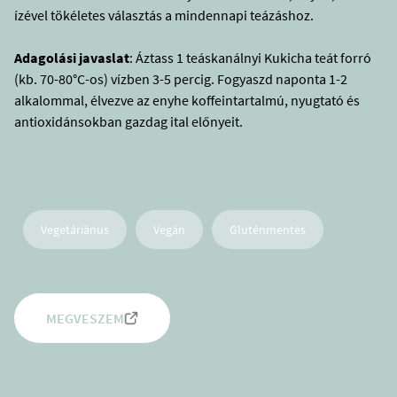
ízével tökéletes választás a mindennapi teázáshoz.
Adagolási javaslat
: Áztass 1 teáskanálnyi Kukicha teát forró
(kb. 70-80°C-os) vízben 3-5 percig. Fogyaszd naponta 1-2
alkalommal, élvezve az enyhe koffeintartalmú, nyugtató és
antioxidánsokban gazdag ital előnyeit.
Vegetáriánus
Vegán
Gluténmentes
MEGVESZEM