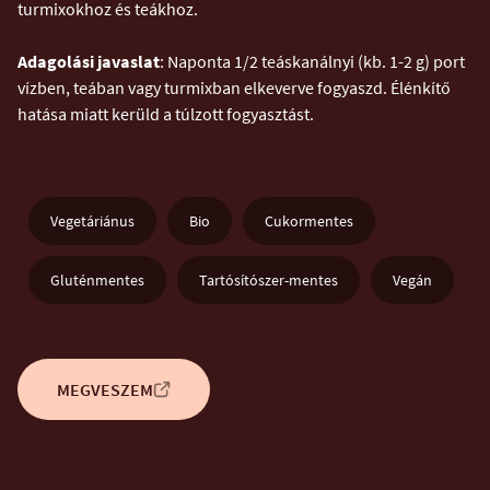
turmixokhoz és teákhoz.
Adagolási javaslat
: Naponta 1/2 teáskanálnyi (kb. 1-2 g) port
vízben, teában vagy turmixban elkeverve fogyaszd. Élénkítő
hatása miatt kerüld a túlzott fogyasztást.
Vegetáriánus
Bio
Cukormentes
Gluténmentes
Tartósítószer-mentes
Vegán
MEGVESZEM