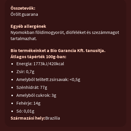
Összetevők:
Őrölt guarana
Egyéb allergének
Nyomokban földimogyorót, dióféléket és szezámmagot
tartalmazhat.
Bio termékeinket a Bio Garancia Kft. tanusítja.
Átlagos tápérték 100g-ban:
Energia: 1773kJ/420kcal
Zsír: 0,7g
Amelyből telített zsírsavak: <0,5g
Szénhidrát: 77g
Amelyből cukrok: 3g
Fehérje: 14g
Só: 0,01g
Származási hely:
Brazília