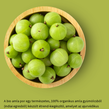
A bio amla por egy természetes, 100% organikus amla gyümölcsből
(indiai egresből) készült étrend-kiegészítő, amelyet az ajurvédikus