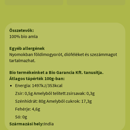
Összetevők:
100% bio amla
Egyéb allergének
Nyomokban földimogyorót, dióféléket és szezámmagot
tartalmazhat.
Bio termékeinket a Bio Garancia Kft. tanusítja.
Átlagos tápérték 100g-ban:
Energia: 1497kJ/353kcal
Zsír: 0,5g Amelyből telített zsírsavak: 0,3g
Szénhidrát: 80g Amelyből cukrok: 17,3g
Fehérje: 4,6g
Só: 0g
Származási hely:
India