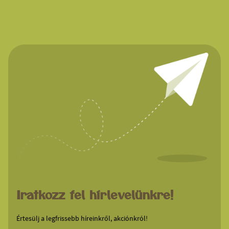
Iratkozz fel hírlevelünkre!
Értesülj a legfrissebb híreinkről, akciónkról!