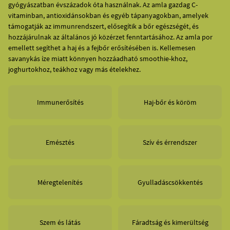
gyógyászatban évszázadok óta használnak. Az amla gazdag C-
vitaminban, antioxidánsokban és egyéb tápanyagokban, amelyek
támogatják az immunrendszert, elősegítik a bőr egészségét, és
hozzájárulnak az általános jó közérzet fenntartásához. Az amla por
emellett segíthet a haj és a fejbőr erősítésében is. Kellemesen
savanykás íze miatt könnyen hozzáadható smoothie-khoz,
joghurtokhoz, teákhoz vagy más ételekhez.
Immunerősítés
Haj-bőr és köröm
Emésztés
Szív és érrendszer
Méregtelenítés
Gyulladáscsökkentés
Szem és látás
Fáradtság és kimerültség