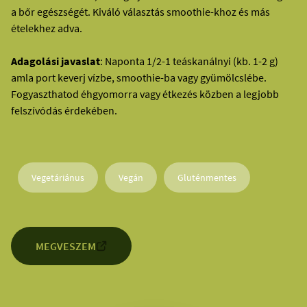
a bőr egészségét. Kiváló választás smoothie-khoz és más
ételekhez adva.
Adagolási javaslat
: Naponta 1/2-1 teáskanálnyi (kb. 1-2 g)
amla port keverj vízbe, smoothie-ba vagy gyümölcslébe.
Fogyaszthatod éhgyomorra vagy étkezés közben a legjobb
felszívódás érdekében.
Vegetáriánus
Vegán
Gluténmentes
MEGVESZEM