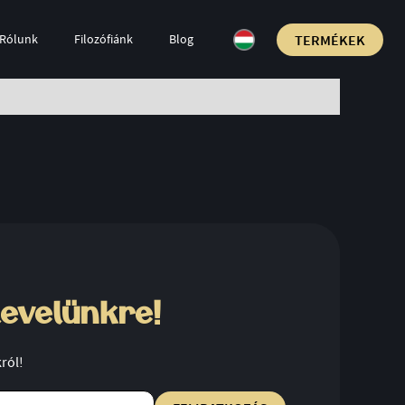
TERMÉKEK
Rólunk
Filozófiánk
Blog
levelünkre!
król!