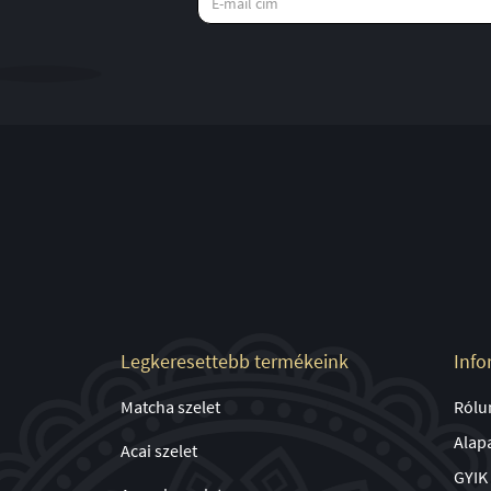
Legkeresettebb termékeink
Info
Matcha szelet
Rólu
Alap
Acai szelet
GYIK