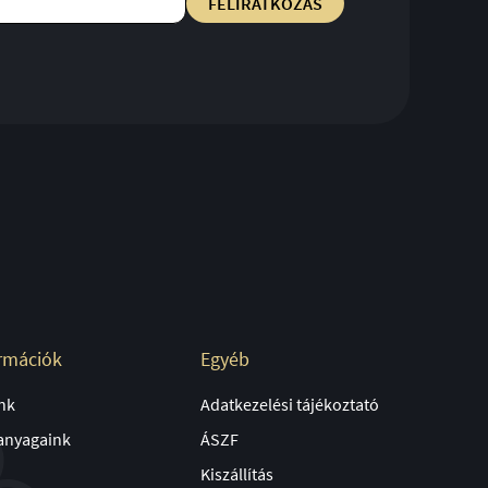
rmációk
Egyéb
nk
Adatkezelési tájékoztató
anyagaink
ÁSZF
Kiszállítás